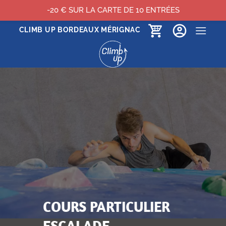
-20 € SUR LA CARTE DE 10 ENTRÉES
Passer
CLIMB UP BORDEAUX MÉRIGNAC
au
contenu
COURS PARTICULIER
ESCALADE