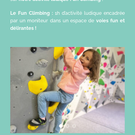
Le Fun Climbing :
1h d’activité ludique encadrée
par un moniteur dans un espace de
voies fun et
délirantes !