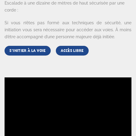
Escalade à une dizaine de mètres de haut sécurisée par une
corde :
Si vous n’êtes pas formé aux techniques de sécurité, une
initiation vous sera nécessaire pour accéder aux voies. À moins
d’être accompagné d’une personne majeure déjà initiée.
S'INITIER À LA VOIE
ACCÈS LIBRE